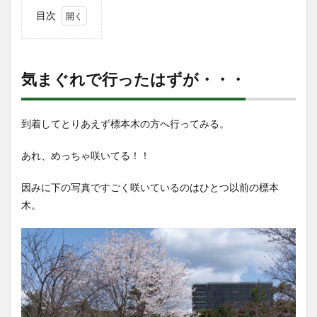
目次
1
気
まぐれで
行ったは
ず
気まぐれで行ったはずが・・・
が・・・
2
開花
到着してとりあえず標本木の方へ行ってみる。
宣言
日だ
あれ、めっちゃ咲いてる！！
った
3
因みに下の写真ですごく咲いているのはひとつ以前の標本
他の
木。
花も
4
ちょ
っと
だけ
ギャ
ラリ
ー