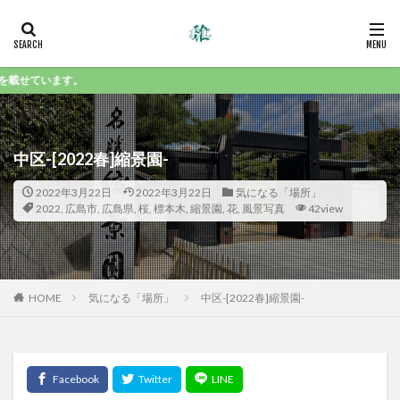
Insta
中区-[2022春]縮景園-
2022年3月22日
2022年3月22日
気になる「場所」
2022
,
広島市
,
広島県
,
桜
,
標本木
,
縮景園
,
花
,
風景写真
42view
HOME
気になる「場所」
中区-[2022春]縮景園-