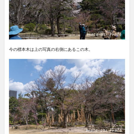
5
最後
に
6
情報
紹介
6.1
今の標本木は上の写真の右側にあるこの木。
縮景
園
6.2
地図
情報