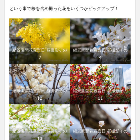
という事で桜を含め撮った花をいくつかピックアップ！
縮景園開花宣言日-昼撮影その
縮景園開花宣言日-昼撮影その
2
4
縮景園開花宣言日-昼撮影その
縮景園開花宣言日-昼撮影その
12
11
縮景園開花宣言日-昼撮影その
縮景園開花宣言日-昼撮影その
13
6