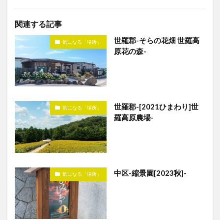
関連する記事
世羅郡-そらの花畑 世羅高
気になる「場所」
原花の森-
世羅郡-[2021ひまわり]世
気になる「場所」
羅高原農場-
中区-縮景園[2023秋]-
気になる「場所」