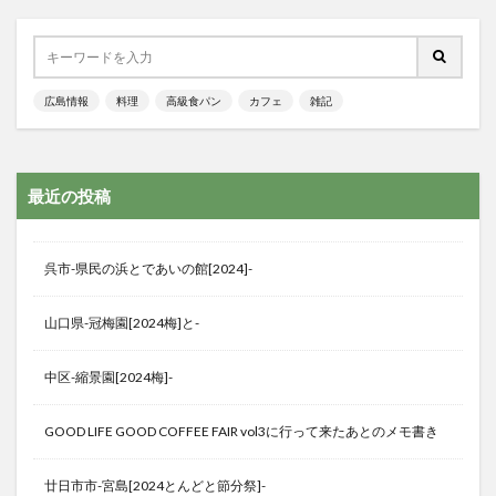
広島情報
料理
高級食パン
カフェ
雑記
最近の投稿
呉市-県民の浜とであいの館[2024]-
山口県-冠梅園[2024梅]と-
中区-縮景園[2024梅]-
GOOD LIFE GOOD COFFEE FAIR vol3に行って来たあとのメモ書き
廿日市市-宮島[2024とんどと節分祭]-