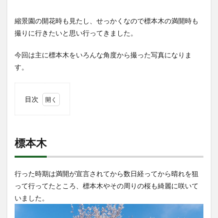
縮景園の開花時も見たし、せっかくなので標本木の満開時も
撮りに行きたいと思い行ってきました。
今回は主に標本木をいろんな角度から撮った写真になりま
す。
目次
1
標本
木
標本木
2
他に
も
行った時期は満開が宣言されてから数日経ってから晴れを狙
3
って行ってたところ、標本木やその周りの桜も綺麗に咲いて
最後
いました。
に
4