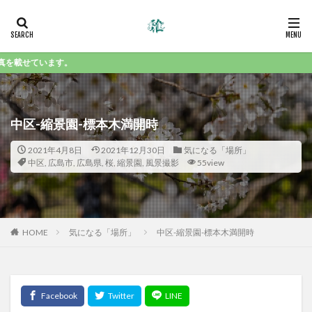
。
中区-縮景園-標本木満開時
2021年4月8日
2021年12月30日
気になる「場所」
中区
,
広島市
,
広島県
,
桜
,
縮景園
,
風景撮影
55view
HOME
気になる「場所」
中区-縮景園-標本木満開時