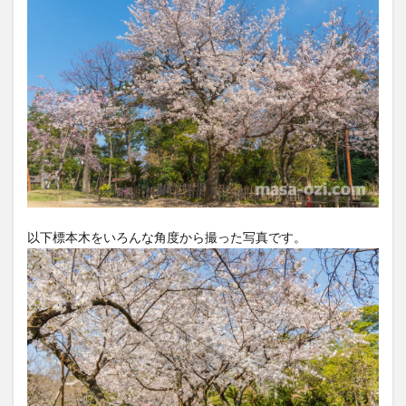
情報
紹介
4.1
公式
HP
4.2
地図
情報
以下標本木をいろんな角度から撮った写真です。