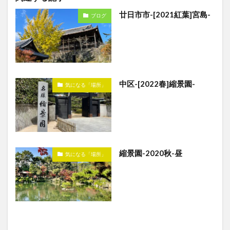
廿日市市-[2021紅葉]宮島-
ブログ
中区-[2022春]縮景園-
気になる「場所」
縮景園-2020秋-昼
気になる「場所」