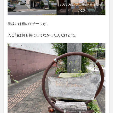
目
202209カフェ睡蓮-昼撮影そ
3.2
の10
二品
目
看板には猫のモチーフが。
4
最後
入る前は何も気にしてなかったんだけどね。
に
5
情報
紹介
5.1
地図
情報