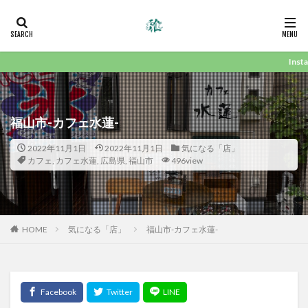
InstagramではBl
福山市-カフェ水蓮-
2022年11月1日
2022年11月1日
気になる「店」
カフェ
,
カフェ水蓮
,
広島県
,
福山市
496view
HOME
気になる「店」
福山市-カフェ水蓮-