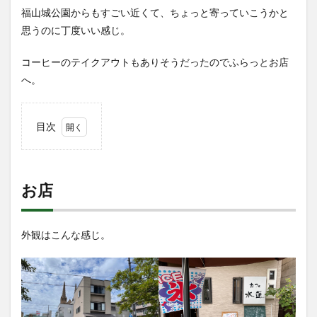
福山城公園からもすごい近くて、ちょっと寄っていこうかと
思うのに丁度いい感じ。
コーヒーのテイクアウトもありそうだったのでふらっとお店
へ。
目次
1
お店
2
お店
店内
へ
3
外観はこんな感じ。
頼ん
だ料
理
3.1
一品