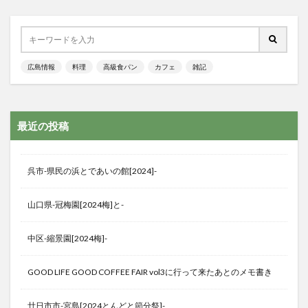
広島情報
料理
高級食パン
カフェ
雑記
最近の投稿
呉市-県民の浜とであいの館[2024]-
山口県-冠梅園[2024梅]と-
中区-縮景園[2024梅]-
GOOD LIFE GOOD COFFEE FAIR vol3に行って来たあとのメモ書き
廿日市市-宮島[2024とんどと節分祭]-