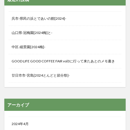
呉市-県民の浜とであいの館[2024]-
山口県-冠梅園[2024梅]と-
中区-縮景園[2024梅]-
GOOD LIFE GOOD COFFEE FAIR vol3に行って来たあとのメモ書き
廿日市市-宮島[2024とんどと節分祭]-
アーカイブ
2024年4月