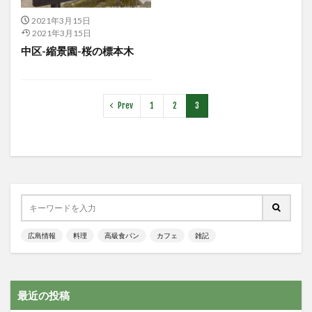
2021年3月15日
2021年3月15日
中区-縮景園-桜の標本木
Prev
1
2
3
広島情報
料理
高級食パン
カフェ
雑記
最近の投稿