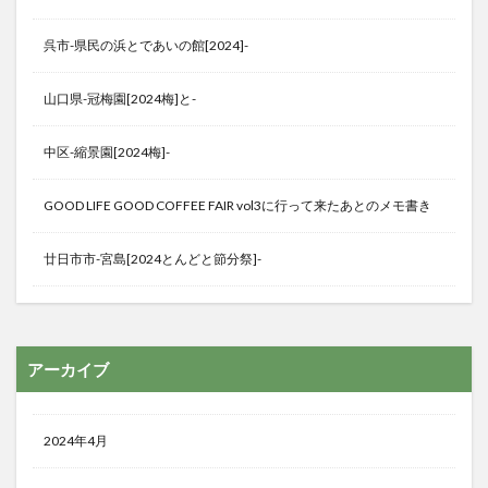
呉市-県民の浜とであいの館[2024]-
山口県-冠梅園[2024梅]と-
中区-縮景園[2024梅]-
GOOD LIFE GOOD COFFEE FAIR vol3に行って来たあとのメモ書き
廿日市市-宮島[2024とんどと節分祭]-
アーカイブ
2024年4月