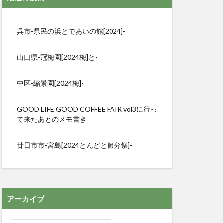
呉市-県民の浜とであいの館[2024]-
山口県-冠梅園[2024梅]と-
中区-縮景園[2024梅]-
GOOD LIFE GOOD COFFEE FAIR vol3に行っ
て来たあとのメモ書き
廿日市市-宮島[2024とんどと節分祭]-
アーカイブ