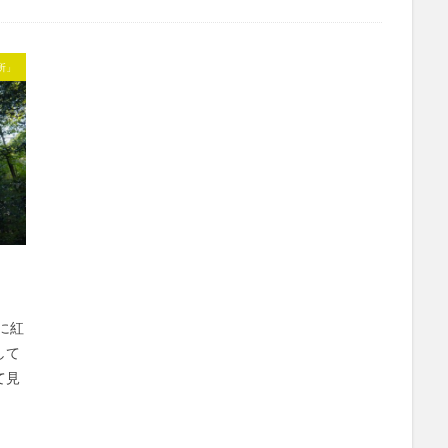
所」
に紅
して
て見