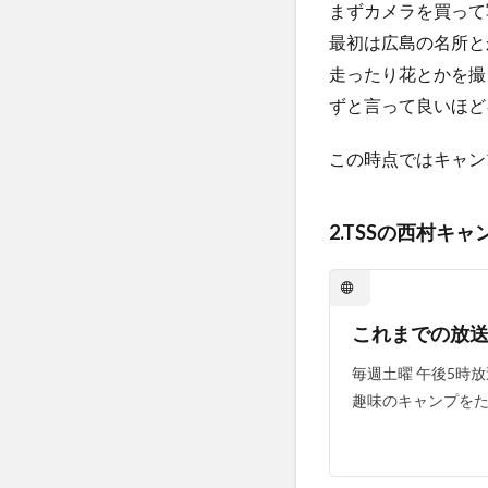
1.0.2
まずカメラを買って
2.TSS
最初は広島の名所と
の西村
走ったり花とかを撮
キャン
プ場と
ずと言って良いほど
いう番
組
この時点ではキャン
1.0.3
3.ゆ
るキャン
2.TSSの西村キ
△SEASON2
2
取
り
これまでの放送 
あ
え
毎週土曜 午後5時
ず
趣味のキャンプをた
3
今
後