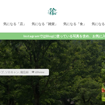
気になる「店」
気になる「雑貨」
気になる「食」
気になる
nstagramではBlogに使っている写真を含め、お気に入りの写真を載せ
ンプ
,
ソロキャン
,
備忘録
69view