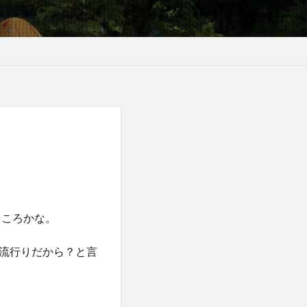
ところかな。
流行りだから？と言