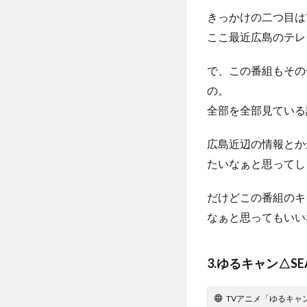
に
きっかけの二つ目は
つ
い
ここ最近広島のテレ
て
で、この番組もその
の。
全部を全部見ている
広島近辺の情報とか
たいなぁと思ってし
だけどこの番組のキ
なぁと思ってもいい
3.ゆるキャン△SE
TVアニメ「ゆるキャ