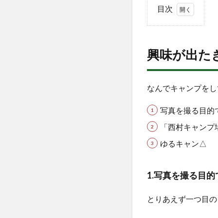
目次
1
興
味
興味が出た
が
出
た
き
なんでキャンプをし
っ
か
写真を撮る目的
け
「西村キャンプ
1.0.1
ゆるキャン△
1.写真
を撮る
目的で
1.写真を撮る目
外に出
ること
が増え
とりあえず一つ目の
た